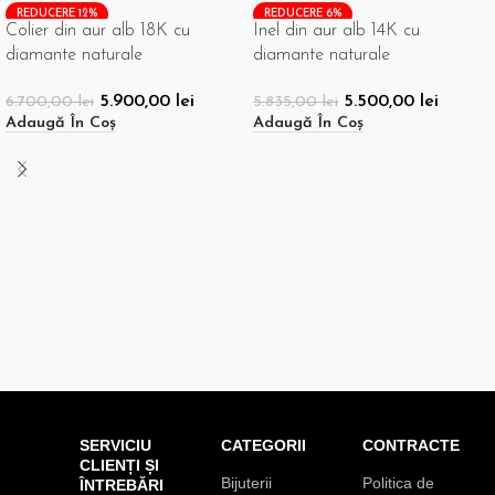
REDUCERE 12%
REDUCERE 6%
Colier din aur alb 18K cu
Inel din aur alb 14K cu
diamante naturale
diamante naturale
5.900,00
lei
5.500,00
lei
6.700,00
lei
5.835,00
lei
Adaugă În Coș
Adaugă În Coș
SERVICIU
CATEGORII
CONTRACTE
CLIENȚI ȘI
Bijuterii
Politica de
ÎNTREBĂRI