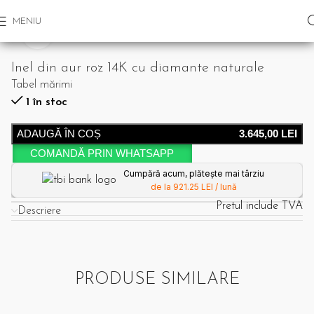
MENIU
Click pentru a mari
Inel din aur roz 14K cu diamante naturale
Tabel mărimi
1 în stoc
ADAUGĂ ÎN COȘ
3.645,00
LEI
COMANDĂ PRIN WHATSAPP
Cumpără acum, plătește mai târziu
de la 921.25 LEI / lună
Pretul include TVA
Descriere
PRODUSE SIMILARE