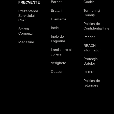
Barbati
Cookie
FRECVENTE
Bratari
Termeni și
Prezentarea
Condiții
Serviciului
Diamante
Clienți
Politica de
Inele
Confidențialitate
Starea
Comenzii
Inele de
Imprint
Logodna
Magazine
REACH
Lantisoare si
information
coliere
Protecția
Verighete
Datelor
Ceasuri
GDPR
Politica de
returnare