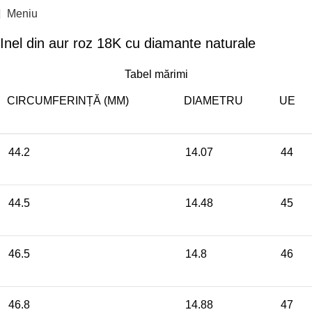
Reducere 10%
Click pentru a mari
Meniu
Inel din aur roz 18K cu diamante naturale
Tabel mărimi
CIRCUMFERINȚĂ (MM)
DIAMETRU
UE
44.2
14.07
44
44.5
14.48
45
46.5
14.8
46
46.8
14.88
47