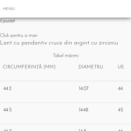
MENIU
Epuizat
Click pentru a mari
Lant cu pandantiv cruce din argint cu zirconiu
Tabel mărimi
CIRCUMFERINȚĂ (MM)
DIAMETRU
UE
44.2
14.07
44
44.5
14.48
45