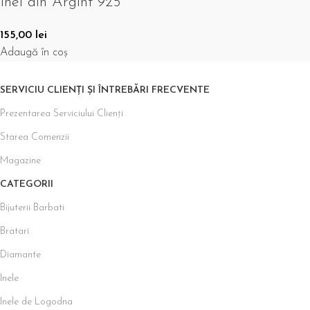
Inel din Argint 925
155,00
lei
Adaugă în coș
SERVICIU CLIENȚI ȘI ÎNTREBĂRI FRECVENTE
Prezentarea Serviciului Clienți
Starea Comenzii
Magazine
CATEGORII
Bijuterii Barbati
Bratari
Diamante
Inele
Inele de Logodna