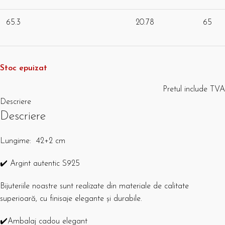
65.3
20.78
65
Stoc epuizat
Pretul include TVA
Descriere
Descriere
Lungime: 42+2 cm
✔️ Argint autentic S925
Bijuteriile noastre sunt realizate din materiale de calitate
superioară, cu finisaje elegante și durabile.
✔️Ambalaj cadou elegant