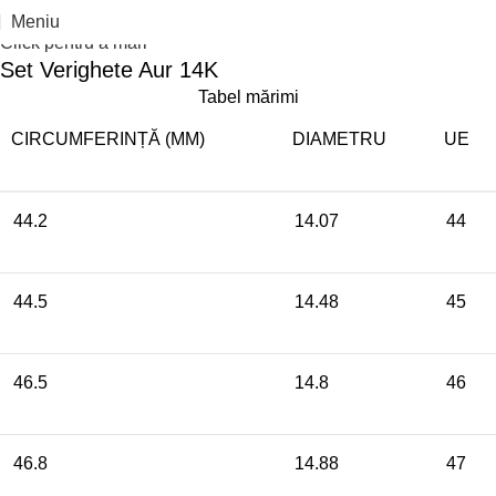
Meniu
Click pentru a mari
Set Verighete Aur 14K
Tabel mărimi
CIRCUMFERINȚĂ (MM)
DIAMETRU
UE
44.2
14.07
44
44.5
14.48
45
46.5
14.8
46
46.8
14.88
47