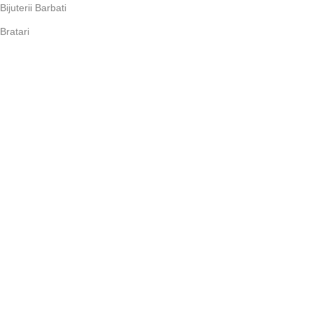
Bijuterii Barbati
Bratari
Diamante
Inele
Inele de Logodna
Lantisoare si coliere
Verighete
Ceasuri
CONTRACTE
Politica de Cookie
Termeni și Condiții
Politica de Confidențialitate
Imprint