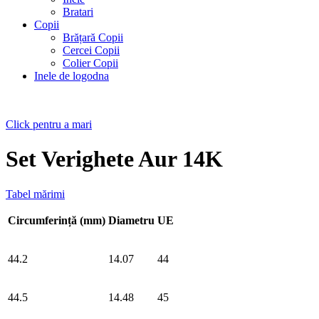
Bratari
Copii
Brățară Copii
Cercei Copii
Colier Copii
Inele de logodna
Click pentru a mari
Set Verighete Aur 14K
Tabel mărimi
Circumferință (mm)
Diametru
UE
44.2
14.07
44
44.5
14.48
45