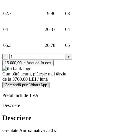
62.7
19.96
63
64
20.37
64
65.3
20.78
65
Cantitate
Set
15.000,00
lei
Adaugă în coș
Verighete
Aur
Cumpără acum, plătește mai târziu
14K
de la 3760.00 LEI / lună
Comandă prin WhatsApp
Pretul include TVA
Descriere
Descriere
Greutate Aproximativă : 20 g