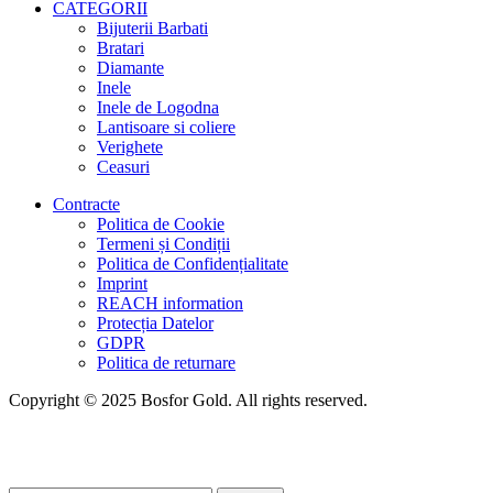
CATEGORII
Bijuterii Barbati
Bratari
Diamante
Inele
Inele de Logodna
Lantisoare si coliere
Verighete
Ceasuri
Contracte
Politica de Cookie
Termeni și Condiții
Politica de Confidențialitate
Imprint
REACH information
Protecția Datelor
GDPR
Politica de returnare
Copyright © 2025 Bosfor Gold. All rights reserved.