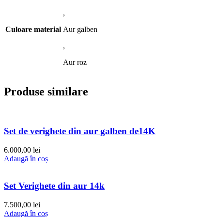
,
Culoare material
Aur galben
,
Aur roz
Produse similare
Set de verighete din aur galben de14K
6.000,00
lei
Adaugă în coș
Set Verighete din aur 14k
7.500,00
lei
Adaugă în coș