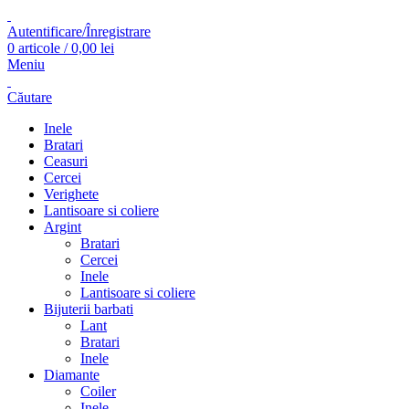
Autentificare/Înregistrare
0
articole
/
0,00
lei
Meniu
Căutare
Inele
Bratari
Ceasuri
Cercei
Verighete
Lantisoare si coliere
Argint
Bratari
Cercei
Inele
Lantisoare si coliere
Bijuterii barbati
Lant
Bratari
Inele
Diamante
Coiler
Inele