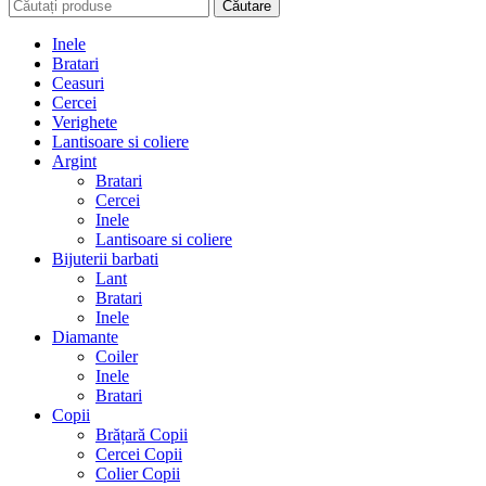
Căutare
Inele
Bratari
Ceasuri
Cercei
Verighete
Lantisoare si coliere
Argint
Bratari
Cercei
Inele
Lantisoare si coliere
Bijuterii barbati
Lant
Bratari
Inele
Diamante
Coiler
Inele
Bratari
Copii
Brățară Copii
Cercei Copii
Colier Copii