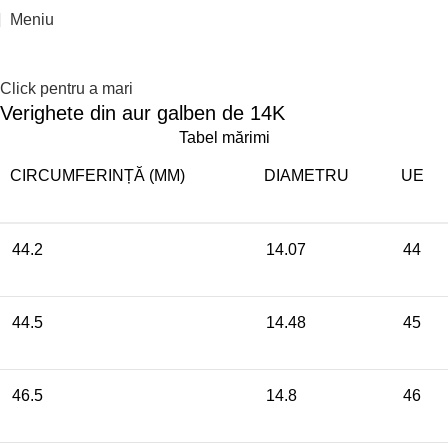
Meniu
Click pentru a mari
Verighete din aur galben de 14K
Tabel mărimi
CIRCUMFERINȚĂ (MM)
DIAMETRU
UE
44.2
14.07
44
44.5
14.48
45
46.5
14.8
46