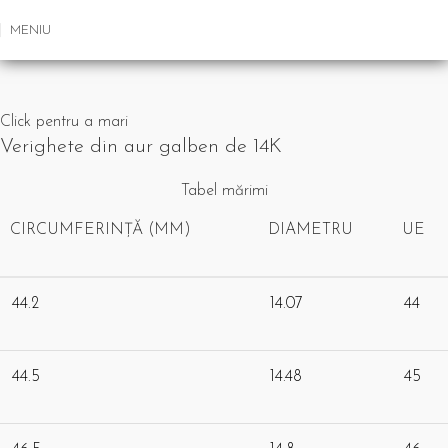
MENIU
Click pentru a mari
Verighete din aur galben de 14K
Tabel mărimi
CIRCUMFERINȚĂ (MM)
DIAMETRU
UE
44.2
14.07
44
44.5
14.48
45