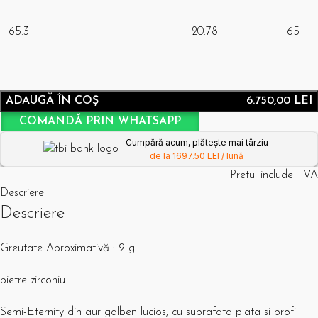
65.3
20.78
65
ADAUGĂ ÎN COȘ
6.750,00
LEI
COMANDĂ PRIN WHATSAPP
Cumpără acum, plătește mai târziu
de la 1697.50 LEI / lună
Pretul include TVA
Descriere
Descriere
Greutate Aproximativă : 9 g
pietre zirconiu
Semi-Eternity din aur galben lucios, cu suprafata plata si profil