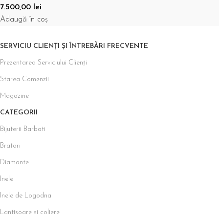
7.500,00
lei
Adaugă în coș
SERVICIU CLIENȚI ȘI ÎNTREBĂRI FRECVENTE
Prezentarea Serviciului Clienți
Starea Comenzii
Magazine
CATEGORII
Bijuterii Barbati
Bratari
Diamante
Inele
Inele de Logodna
Lantisoare si coliere