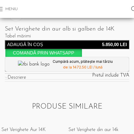
MENIU
Click pentru a mari
Set Verighete din aur alb si galben de 14K
Tabel mărimi
ADAUGĂ ÎN COȘ
5.850,00
LEI
COMANDĂ PRIN WHATSAPP
Cumpără acum, plătește mai târziu
de la 1472.50 LEI / lună
Pretul include TVA
Descriere
PRODUSE SIMILARE
Set Verighete Aur 14K
Set Verighete din aur 14k