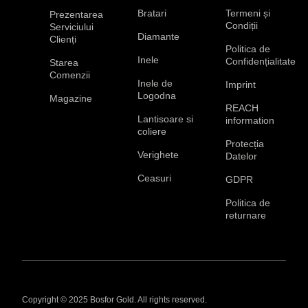
Bratari
Termeni și
Prezentarea
Condiții
Serviciului
Diamante
Clienți
Politica de
Inele
Confidențialitate
Starea
Comenzii
Inele de
Imprint
Logodna
Magazine
REACH
Lantisoare si
information
coliere
Protecția
Verighete
Datelor
Ceasuri
GDPR
Politica de
returnare
Copyright © 2025 Bosfor Gold. All rights reserved.