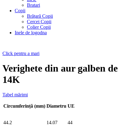
Bratari
Copii
Brățară Copii
Cercei Copii
Colier Copii
Inele de logodna
Click pentru a mari
Verighete din aur galben de
14K
Tabel mărimi
Circumferință (mm)
Diametru
UE
44.2
14.07
44