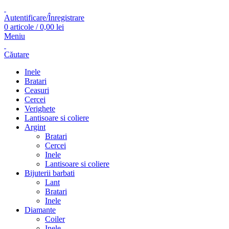
Autentificare/Înregistrare
0
articole
/
0,00
lei
Meniu
Căutare
Inele
Bratari
Ceasuri
Cercei
Verighete
Lantisoare si coliere
Argint
Bratari
Cercei
Inele
Lantisoare si coliere
Bijuterii barbati
Lant
Bratari
Inele
Diamante
Coiler
Inele