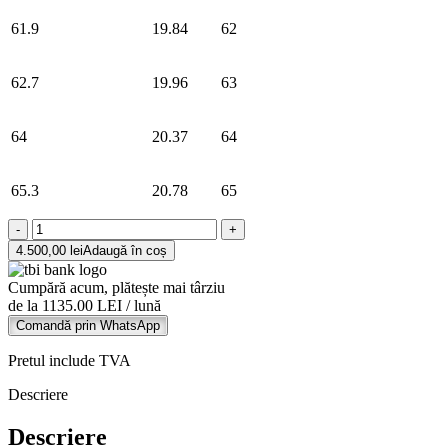
61.9
19.84
62
62.7
19.96
63
64
20.37
64
65.3
20.78
65
Cantitate
Verighete
4.500,00
lei
Adaugă în coș
din
aur
Cumpără acum, plătește mai târziu
galben
de la 1135.00 LEI / lună
de
Comandă prin WhatsApp
14K
Pretul include TVA
Descriere
Descriere